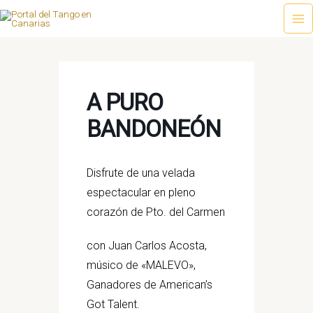
Ir
al
Ma
contenido
Me
A PURO
BANDONEÓN
Disfrute de una velada
espectacular en pleno
corazón de Pto. del Carmen
con Juan Carlos Acosta,
músico de «MALEVO»,
Ganadores de American’s
Got Talent.