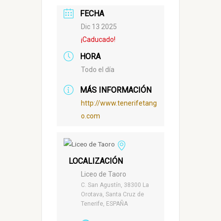
FECHA
Dic 13 2025
¡Caducado!
HORA
Todo el día
MÁS INFORMACIÓN
http://www.tenerifetang
o.com
LOCALIZACIÓN
Liceo de Taoro
C. San Agustín, 38300 La
Orotava, Santa Cruz de
Tenerife, ESPAÑA