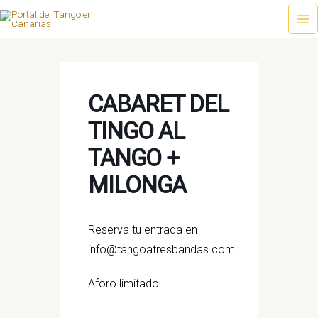
Ir
al
Ma
contenido
Me
CABARET DEL
TINGO AL
TANGO +
MILONGA
Reserva tu entrada en
info@tangoatresbandas.com
Aforo limitado