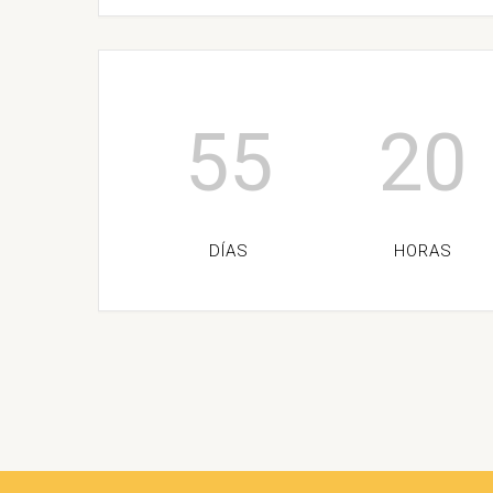
55
20
DÍAS
HORAS