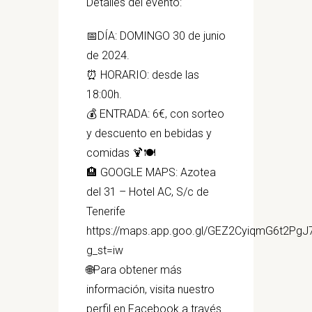
Detalles del evento:
📅DÍA: DOMINGO 30 de junio
de 2024.
⏰ HORARIO: desde las
18:00h.
💰 ENTRADA: 6€, con sorteo
y descuento en bebidas y
comidas 🍹🍽
🏨 GOOGLE MAPS: Azotea
del 31 – Hotel AC, S/c de
Tenerife
https://maps.app.goo.gl/GEZ2CyiqmG6t2PgJ
g_st=iw
🌐Para obtener más
información, visita nuestro
perfil en Facebook a través