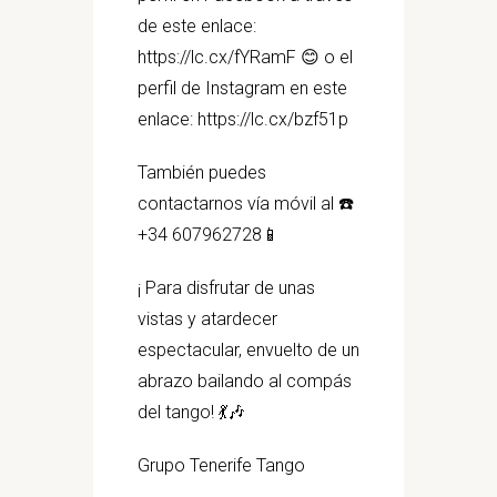
de este enlace:
https://lc.cx/fYRamF 😊 o el
perfil de Instagram en este
enlace: https://lc.cx/bzf51p
También puedes
contactarnos vía móvil al ☎️
+34 607962728📱
¡ Para disfrutar de unas
vistas y atardecer
espectacular, envuelto de un
abrazo bailando al compás
del tango! 💃🎶
Grupo Tenerife Tango