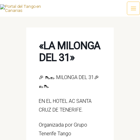
Ir
al
Ma
contenido
Me
«LA MILONGA
DEL 31»
🎉 👠👞 MILONGA DEL 31🎉
👞👠
EN EL HOTEL AC SANTA
CRUZ DE TENERIFE.
Organizada por Grupo
Tenerife Tango