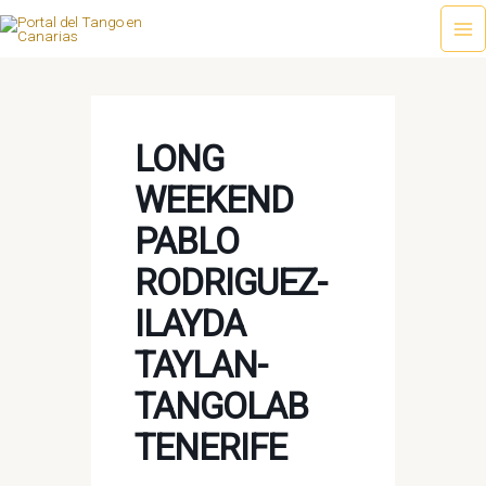
Ir
al
Ma
contenido
Me
LONG
WEEKEND
PABLO
RODRIGUEZ-
ILAYDA
TAYLAN-
TANGOLAB
TENERIFE