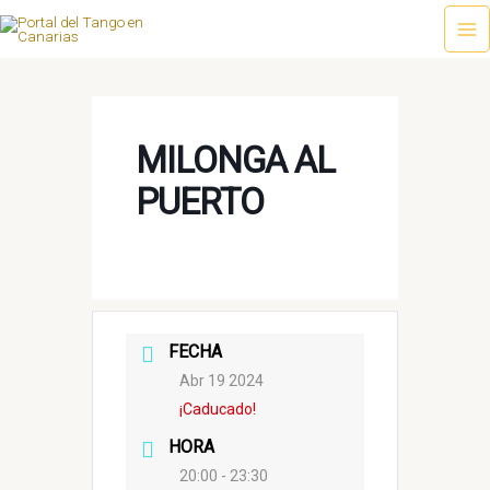
Ir
al
Ma
contenido
Me
MILONGA AL
PUERTO
FECHA
Abr 19 2024
¡Caducado!
HORA
20:00 - 23:30