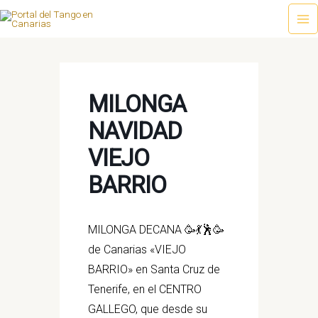
Ir
al
Ma
contenido
Me
MILONGA
NAVIDAD
VIEJO
BARRIO
MILONGA DECANA 🥳💃🕺🥳
de Canarias «VIEJO
BARRIO» en Santa Cruz de
Tenerife, en el CENTRO
GALLEGO, que desde su