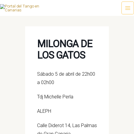
Ir
al
Ma
contenido
Me
MILONGA DE
LOS GATOS
Sábado 5 de abril de 22h00
a 02h00
Tdj Michelle Perla
ALEPH
Calle Diderot 14, Las Palmas
de Gran Canaria