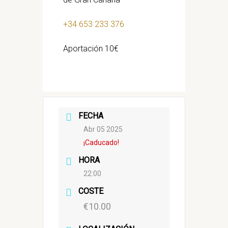
+34 653 233 376
Aportación 10€
FECHA
Abr 05 2025
¡Caducado!
HORA
22:00
COSTE
€10.00