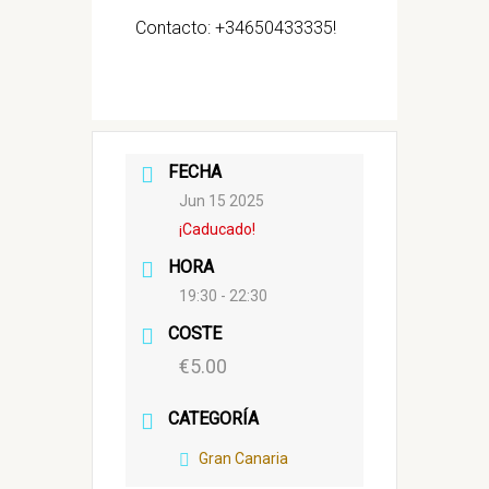
Contacto: +34650433335!
FECHA
Jun 15 2025
¡Caducado!
HORA
19:30 - 22:30
COSTE
€5.00
CATEGORÍA
Gran Canaria