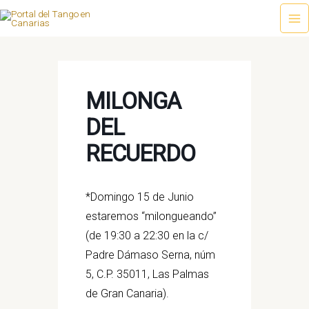
Ir
al
Ma
contenido
Me
MILONGA
DEL
RECUERDO
*Domingo 15 de Junio
estaremos “milongueando”
(de 19:30 a 22:30 en la c/
Padre Dámaso Serna, núm
5, C.P. 35011, Las Palmas
de Gran Canaria).