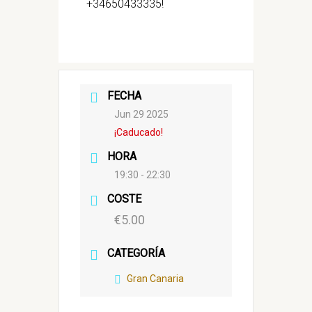
+34650433335!
FECHA
Jun 29 2025
¡Caducado!
HORA
19:30 - 22:30
COSTE
€5.00
CATEGORÍA
Gran Canaria