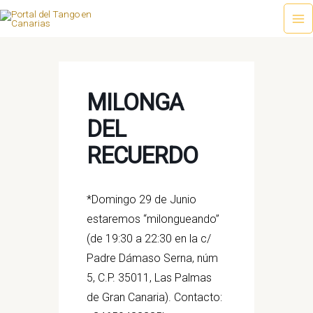
Ir
al
Ma
contenido
Me
MILONGA
DEL
RECUERDO
*Domingo 29 de Junio
estaremos “milongueando”
(de 19:30 a 22:30 en la c/
Padre Dámaso Serna, núm
5, C.P. 35011, Las Palmas
de Gran Canaria).
Contacto: