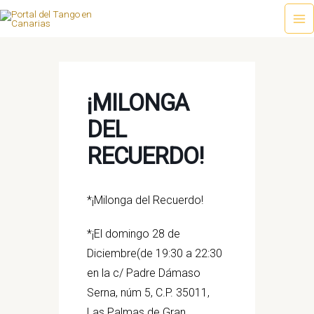
Ir
al
Ma
contenido
Me
¡MILONGA
DEL
RECUERDO!
*¡Milonga del Recuerdo!
*¡El domingo 28 de
Diciembre(de 19:30 a 22:30
en la c/ Padre Dámaso
Serna, núm 5, C.P. 35011,
Las Palmas de Gran