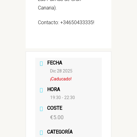
Canaria).
Contacto: +34650433335!
FECHA
Dic 28 2025
¡Caducado!
HORA
19:30 - 22:30
COSTE
€5.00
CATEGORÍA