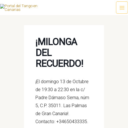
Ir
al
Ma
contenido
Me
¡MILONGA
DEL
RECUERDO!
¡El domingo 13 de Octubre
de 19:30 a 22:30 en la c/
Padre Dámaso Serna, núm
5, C.P. 35011. Las Palmas
de Gran Canaria!.
Contacto: +34650433335.