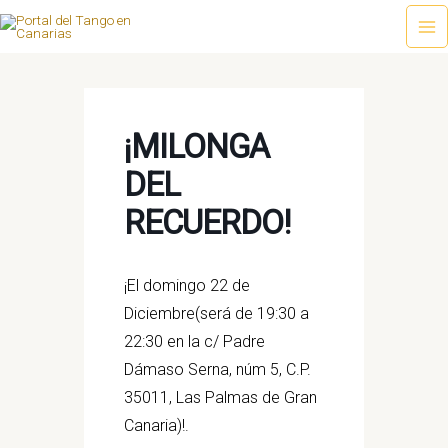
Ir
al
Ma
contenido
Me
¡MILONGA
DEL
RECUERDO!
¡El domingo 22 de
Diciembre(será de 19:30 a
22:30 en la c/ Padre
Dámaso Serna, núm 5, C.P.
35011, Las Palmas de Gran
Canaria)!.