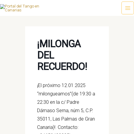
Ir
al
Ma
contenido
Me
¡MILONGA
DEL
RECUERDO!
¡El próximo 12.01.2025
“milongueamos”(de 19:30 a
22:30 en la c/ Padre
Dámaso Serna, núm 5, C.P.
35011, Las Palmas de Gran
Canaria)!.
Contacto: