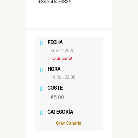
+34650433335!.
FECHA
Ene 12 2025
¡Caducado!
HORA
19:30 - 22:30
COSTE
€5.00
CATEGORÍA
Gran Canaria