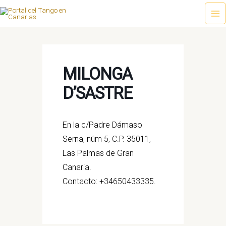
Ir
al
Ma
contenido
Me
MILONGA
D’SASTRE
En la c/Padre Dámaso
Serna, núm 5, C.P. 35011,
Las Palmas de Gran
Canaria.
Contacto: +34650433335.