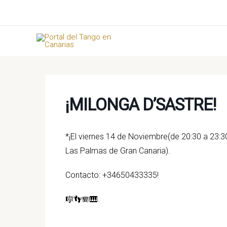
Ir
al
contenido
¡MILONGA D’SASTRE!
*¡El viernes 14 de Noviembre(de 20:30 a 23:3
Las Palmas de Gran Canaria).
Contacto: +34650433335!
🎼👣🪗🎹.