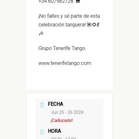
+34 607962728. ☎️
¡No faltes y sé parte de esta
celebración tanguera! 🌺🌻💃
🎶
Grupo Tenerife Tango
www.tenerifetango.com
FECHA
Jun 25 - 26 2024
¡Caducado!
HORA