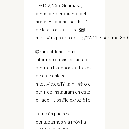
TF-152, 256; Guamasa,
cerca del aeropuerto del
norte. En coche, salida 14
de la autopista TF-5. 🗺️
https://maps.app.goo.gl/2W12rzTActtmar8b9
🌐Para obtener más
información, visita nuestro
perfil en Facebook a través
de este enlace:
https://lc.cx/fYRamF 😊 o el
perfil de Instagram en este
enlace: https://lc.cx/bzf51p
También puedes
contactarnos vía móvil al