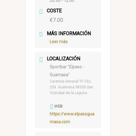
20:30 - 12:00
COSTE
€7.00
MÁS INFORMACIÓN
Leer más
LOCALIZACIÓN
Sportbar "Elpaso -
Guamasa"
Caretera General TF-152,
256. Guamasa.38330 San
Cristobal de la Laguna
WEB
https://www.elpasogua
masa.com