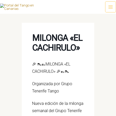
Ir
al
Ma
contenido
Me
MILONGA «EL
CACHIRULO»
🎉 👠👞MILONGA «EL
CACHIRULO» 🎉👞👠
Organizada por Grupo
Tenerife Tango
Nueva edición de la milonga
semanal del Grupo Tenerife