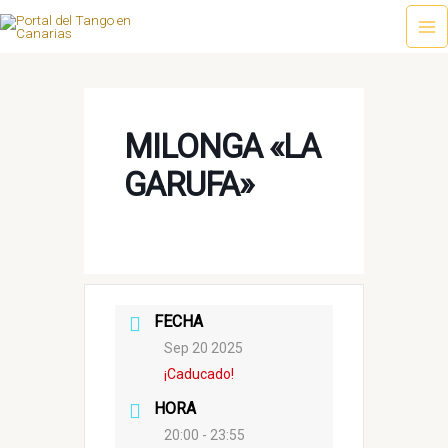
Ir
al
Ma
contenido
Me
MILONGA «LA
GARUFA»
FECHA
Sep 20 2025
¡Caducado!
HORA
20:00 - 23:55