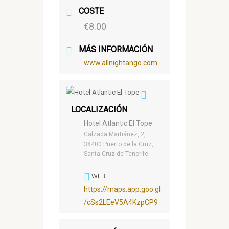
COSTE
€8.00
MÁS INFORMACIÓN
www.allnightango.com
LOCALIZACIÓN
Hotel Atlantic El Tope
Calzada Martiánez, 2,
38400 Puerto de la Cruz,
Santa Cruz de Tenerife
WEB
https://maps.app.goo.gl
/cSs2LEeV5A4KzpCP9