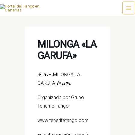
Ir
al
Ma
contenido
Me
MILONGA «LA
GARUFA»
🎉 👠👞MILONGA LA
GARUFA 🎉👞👠
Organizada por Grupo
Tenerife Tango
www.tenerifetango.com
En esta ocasión Tenerife