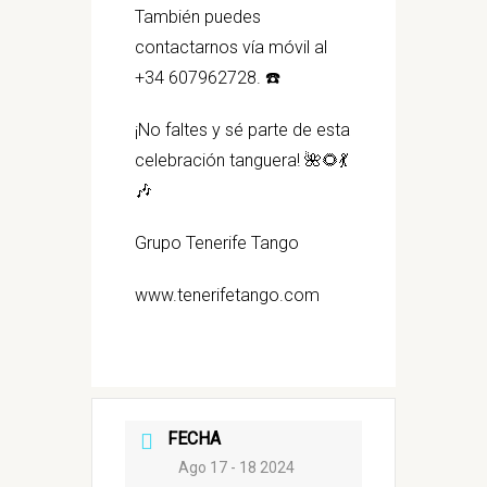
También puedes
contactarnos vía móvil al
+34 607962728. ☎️
¡No faltes y sé parte de esta
celebración tanguera! 🌺🌻💃
🎶
Grupo Tenerife Tango
www.tenerifetango.com
FECHA
Ago 17 - 18 2024