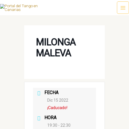
Ir
al
Ma
contenido
Me
MILONGA
MALEVA
FECHA
Dic 15 2022
¡Caducado!
HORA
19:30 - 22:30