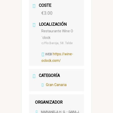
COSTE
€3.00
LOCALIZACIÓN
Restaurante Wine O
´clock
c/Pío Baroja, 58. Telde
https://wine-
WEB
oclock.com/
CATEGORÍA
Gran Canaria
ORGANIZADOR
MARIANELA H. G. - SARA J.