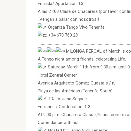
Entrada/ Aportación: €3
A las 21:00 Clase de Chacarera (por favor confi
¡¡Vengan a bailar con nosotros!!
Organiza Tango Vivo Tenerife
: +34 670 760 281
………………………………………………………………………………………………
MILONGA PERCAL of March is co
A Tango night among friends, celebrating Life.
Saturday, March 11th from 9:30 p.m. until 0
Hotel Zentral Center
Avenida Arquitecto Gómez Cuesta s / n,
Playa de las Américas (Tenerife South)
TDJ: Viviana Segade
Entrance / Contribution: € 3
At 9:00 p.m. Chacarera Class. (Please confirm a
Come dance with us!
Hosted by Tango Vivo Tenerife