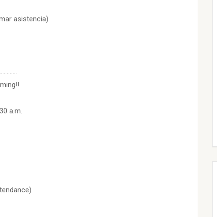
rmar asistencia)
……….
ming!!
:30 a.m.
ttendance)