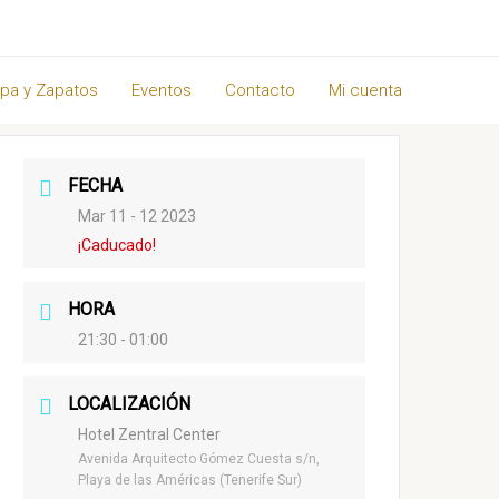
pa y Zapatos
Eventos
Contacto
Mi cuenta
FECHA
Mar 11 - 12 2023
¡Caducado!
HORA
21:30 - 01:00
LOCALIZACIÓN
Hotel Zentral Center
Avenida Arquitecto Gómez Cuesta s/n,
Playa de las Américas (Tenerife Sur)