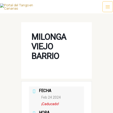
Ir
al
Ma
contenido
Me
MILONGA
VIEJO
BARRIO
FECHA
Feb 24 2024
¡Caducado!
HORA