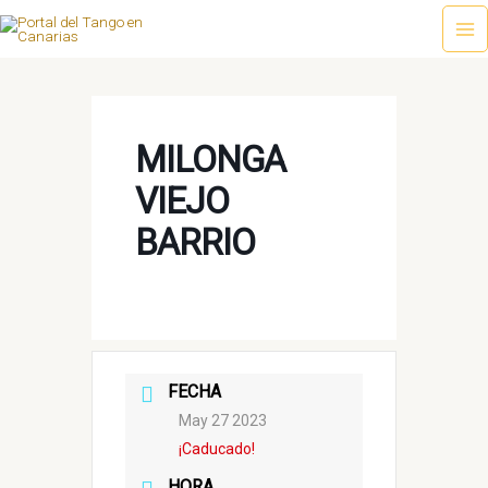
Ir
al
Ma
contenido
Me
MILONGA
VIEJO
BARRIO
FECHA
May 27 2023
¡Caducado!
HORA