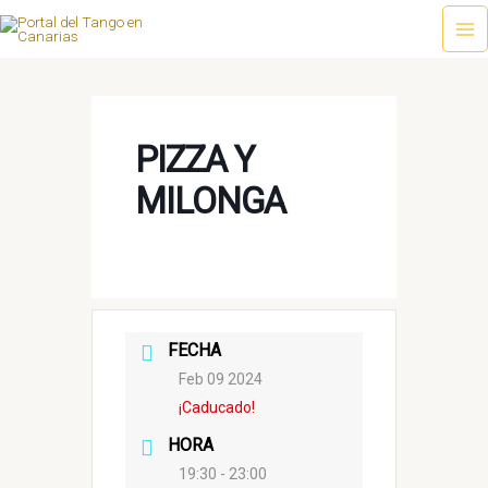
Ir
al
Ma
contenido
Me
PIZZA Y
MILONGA
FECHA
Feb 09 2024
¡Caducado!
HORA
19:30 - 23:00