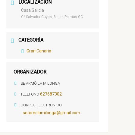
LOCALIZACIÓN
Casa Galicia
C/ Salvador Cuyas, 8, Las Palmas GC
CATEGORÍA
Gran Canaria
ORGANIZADOR
SE ARMÓ LA MILONGA
627687302
TELÉFONO
CORREO ELECTRÓNICO
searmolamilonga@gmail.com