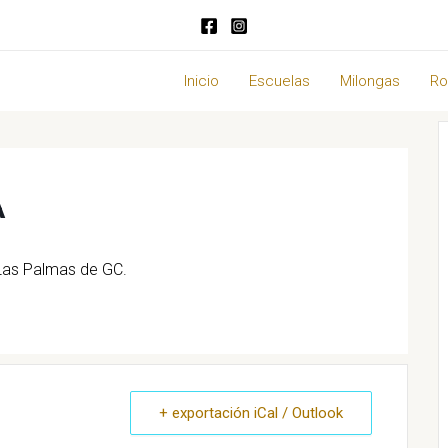
Inicio
Escuelas
Milongas
Ro
A
 Las Palmas de GC.
+ exportación iCal / Outlook