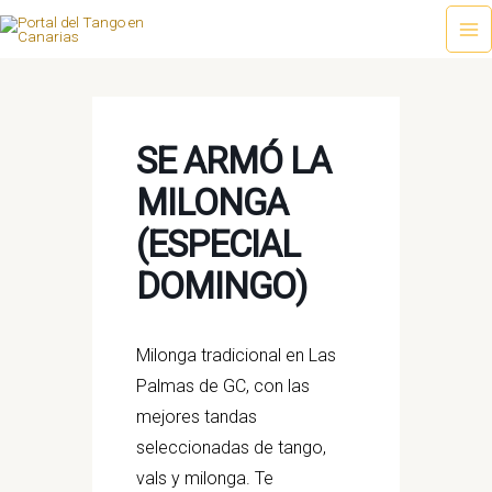
Ir
al
Ma
contenido
Me
SE ARMÓ LA
MILONGA
(ESPECIAL
DOMINGO)
Milonga tradicional en Las
Palmas de GC, con las
mejores tandas
seleccionadas de tango,
vals y milonga. Te