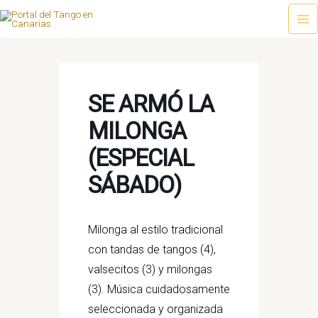
Ir
al
Ma
contenido
Me
SE ARMÓ LA
MILONGA
(ESPECIAL
SÁBADO)
Milonga al estilo tradicional
con tandas de tangos (4),
valsecitos (3) y milongas
(3). Música cuidadosamente
seleccionada y organizada