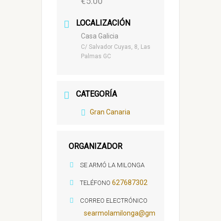
€5.00
LOCALIZACIÓN
Casa Galicia
C/ Salvador Cuyas, 8, Las
Palmas GC
CATEGORÍA
Gran Canaria
ORGANIZADOR
SE ARMÓ LA MILONGA
627687302
TELÉFONO
CORREO ELECTRÓNICO
searmolamilonga@gm