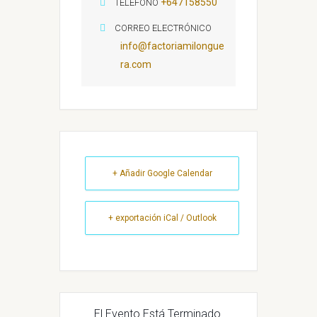
+647158550
TELÉFONO
CORREO ELECTRÓNICO
info@factoriamilongue
ra.com
+ Añadir Google Calendar
+ exportación iCal / Outlook
El Evento Está Terminado.