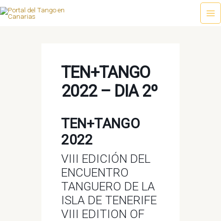
Ir
al
Ma
contenido
Me
TEN+TANGO
2022 – DIA 2º
TEN+TANGO
2022
VIII EDICIÓN DEL
ENCUENTRO
TANGUERO DE LA
ISLA DE TENERIFE
VIII EDITION OF