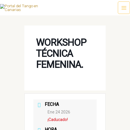
Ir
al
Ma
contenido
Me
WORKSHOP
TÉCNICA
FEMENINA.
FECHA
Ene 24 2026
¡Caducado!
HORA