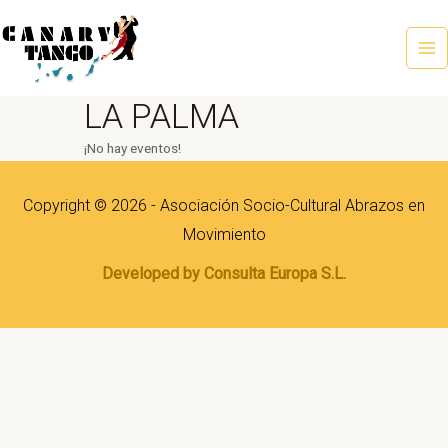
Ir
al
contenido
Ma
Me
LA PALMA
¡No hay eventos!
Copyright © 2026 - Asociación Socio-Cultural Abrazos en
Movimiento
Developed by Consulta Europa S.L.