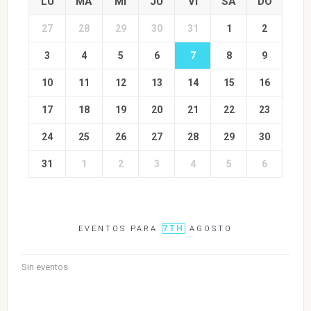
LU
MA
MI
JU
VI
SA
DO
27
28
29
30
31
1
2
3
4
5
6
7
8
9
10
11
12
13
14
15
16
17
18
19
20
21
22
23
24
25
26
27
28
29
30
31
1
2
3
4
5
6
7TH
EVENTOS PARA
AGOSTO
Sin eventos