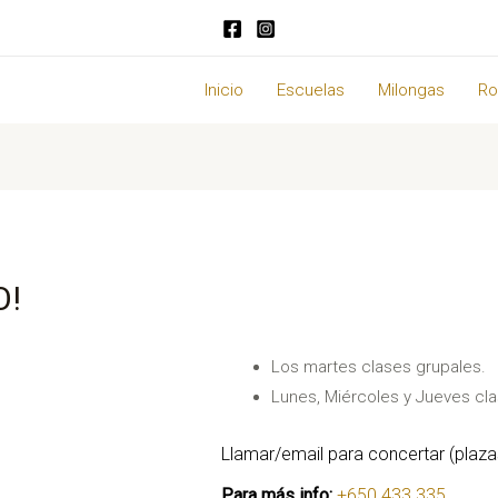
Inicio
Escuelas
Milongas
Ro
O!
Los martes clases grupales.
Lunes, Miércoles y Jueves cla
Llamar/email para concertar (plaza
Para más info:
+650 433 335