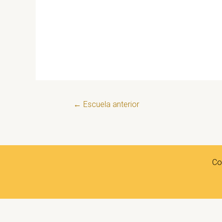
Navegación
←
Escuela anterior
de
entradas
Co