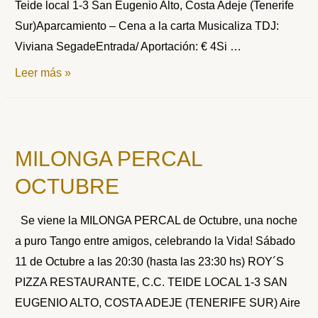
Teide local 1-3 San Eugenio Alto, Costa Adeje (Tenerife
Sur)Aparcamiento – Cena a la carta Musicaliza TDJ:
Viviana SegadeEntrada/ Aportación: € 4Si …
MILONGA
Leer más »
PERCAL
NOCHE
DE
MILONGA PERCAL
BRUJAS
–
OCTUBRE
HALLOWEEN
Se viene la MILONGA PERCAL de Octubre, una noche
a puro Tango entre amigos, celebrando la Vida! Sábado
11 de Octubre a las 20:30 (hasta las 23:30 hs) ROY´S
PIZZA RESTAURANTE, C.C. TEIDE LOCAL 1-3 SAN
EUGENIO ALTO, COSTA ADEJE (TENERIFE SUR) Aire