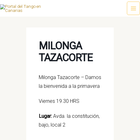
Ir
al
Ma
contenido
Me
MILONGA
TAZACORTE
Milonga Tazacorte – Damos
la bienvenida a la primavera
Viernes 19.30 HRS
Lugar:
Avda. la constitución,
bajo, local 2